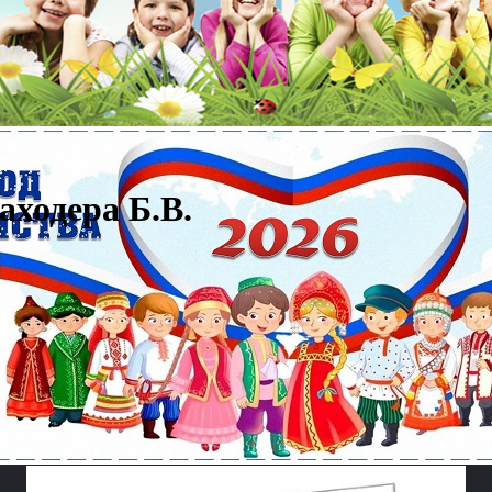
аходера Б.В.