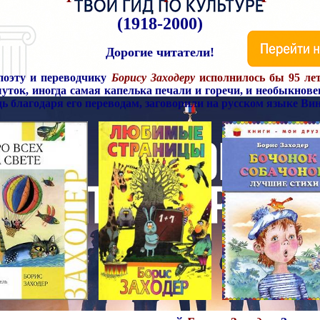
(1918-2000)
Дорогие читатели!
поэту и переводчику
Борису Заходеру
исполнилось бы 95 ле
шуток, иногда самая капелька печали и горечи, и необыкнов
лагодаря его переводам, заговорили на русском языке Винн