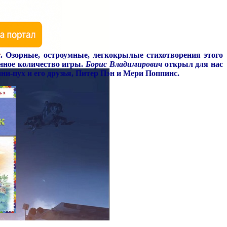
т
.
Озорные, остроумные, легкокрылые стихотворения этого
енное количество игры.
Борис Владимирович
открыл для нас
и-пух и его друзья, Питер Пэн и Мери Поппинс.