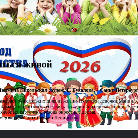
аться живой
Людмила Никольская ; худож. Е. Бухалова. – Санкт-Петербург ; 
вает о нескольких днях из жизни 11-летней девочки Майи из бл
 может оставить их себе, ведь это дополнительная порция хлеб
хлебных карточек», обходя окрестные дворы...
амерзающего, но стойкого Ленинграда.