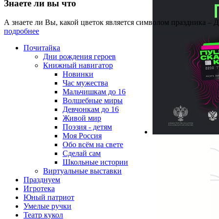
Знаете ли вы что
А знаете ли Вы, какой цветок является символом праздника – 
подробнее
Почитайка
Дни рождения героев
Книжный навигатор
Новинки
Час мужества
Мальчишкам до 16
Волшебные миры
Девчонкам до 16
Живой мир
Поэзия - детям
Моя Россия
Обо всём на свете
Сделай сам
Школьные истории
Виртуальные выставки
Празднуем
Игротека
Юный патриот
Умелые ручки
Театр кукол