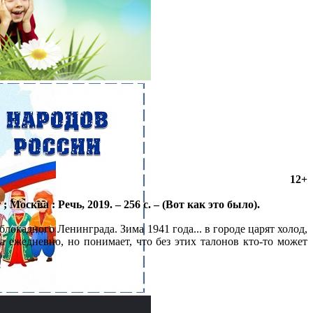
12+
Москва : Речь, 2019. – 256 с. – (Вот как это было).
окадного Ленинграда. Зима 1941 года... в городе царят холод,
а ежедневно, но понимает, что без этих талонов кто-то может