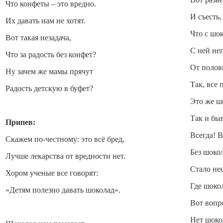
Что конфеты – это вредно.
И съесть,
Их давать нам не хотят.
Что с шо
Вот такая незадача,
С ней не
Что за радость без конфет?
От полов
Ну зачем же мамы прячут
Так, все 
Радость детскую в буфет?
Это же ш
Так и быв
Припев:
Всегда! В
Скажем по-честному: это всё бред,
Без шоко
Лучше лекарства от вредности нет.
Стало нес
Хором ученые все говорят:
Где шоко
«Детям полезно давать шоколад».
Вот вопр
Нет шоко