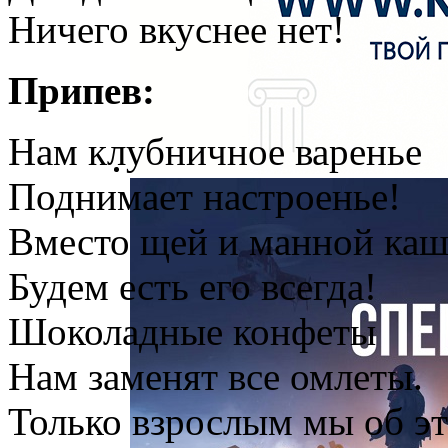
Ничего вкуснее нет!
Припев:
Нам клубничное варенье
Поднимает настроенье!
Вместо щей и манной ка
Будем есть его всегда!
Шоколадные конфеты
Нам заменят все омлеты.
Только взрослым мы об э