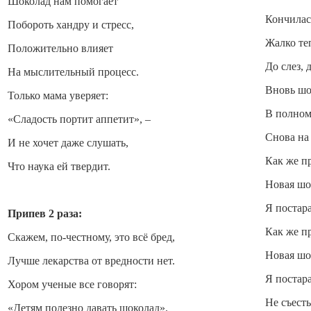
Шоколад нам помогает
Кончилась
Побороть хандру и стресс,
Жалко теп
Положительно влияет
До слез, д
На мыслительный процесс.
Вновь шо
Только мама уверяет:
В полном
«Сладость портит аппетит», –
Снова на 
И не хочет даже слушать,
Как же п
Что наука ей твердит.
Новая шо
Я постара
Припев 2 раза:
Как же п
Скажем, по-честному, это всё бред,
Новая шо
Лучше лекарства от вредности нет.
Я постара
Хором ученые все говорят:
Не съесть
«Детям полезно давать шоколад».