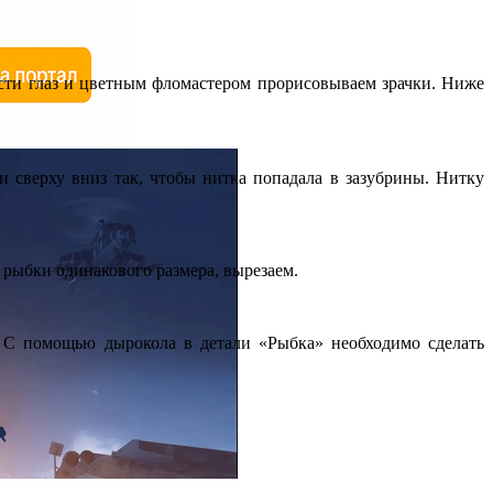
асти глаз и цветным фломастером прорисовываем зрачки. Ниже
 сверху вниз так, чтобы нитка попадала в зазубрины. Нитку
 рыбки одинакового размера, вырезаем.
. С помощью дырокола в детали «Рыбка» необходимо сделать