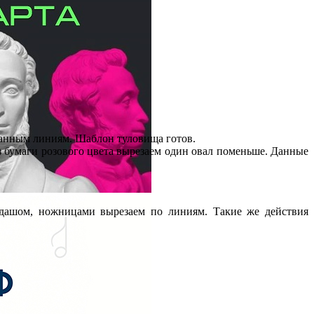
ванным линиям. Шаблон туловища готов.
 бумаги розового цвета вырезаем один овал поменьше. Данные
ндашом, ножницами вырезаем по линиям. Такие же действия