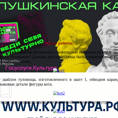
Этапы работы:
умаги, карандашом рисуем кота, ножницами вырезаем по нарисо
лукруга. Внимание! Данные детали должны быть симметричны! Из
и кота-рыболова.
у шаблон туловища, изготовленного в шаге 1, обводим кара
инаковые детали фигуры кота.
ть две получившихся детали изнаночной стороной вовнутрь.