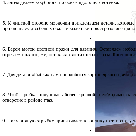
4. Затем делаем зазубрины по бокам вдоль тела котенка.
5. К лицевой стороне мордочки приклеиваем детали, которые
приклеиваем два белых овала и маленький овал розового цвета
6. Берем моток цветной пряжи для вязания. Оставляем небо
отрезаем ножницами, оставляя хвостик около 15 см. Кончик ни
7. Для детали «Рыбка» нам понадобится картон яркого цвета, 
8. Чтобы рыбка получилась более крепкой, необходимо скл
отверстие в районе глаз.
9. Получившуюся рыбку привязываем к кончику нитки снизу чер