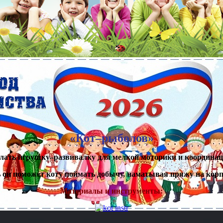
«Кот–рыболов»
делать игрушку–развивалку для мелкой моторики и координа
 он поможет коту поймать добычу, наматывая пряжу на корп
Материалы и инструменты: