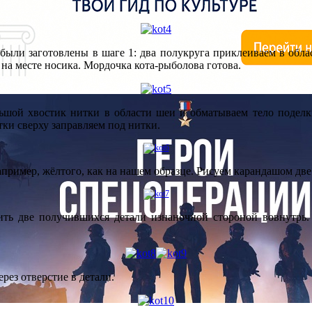
 были заготовлены в шаге 1: два полукруга приклеиваем в обл
 на месте носика. Мордочка кота-рыболова готова.
льшой хвостик нитки в области шеи и обматываем тело поделки
тки сверху заправляем под нитки.
например, жёлтого, как на нашем образце. Рисуем карандашом две
еить две получившихся детали изнаночной стороной вовнутрь
ез отверстие в детали.