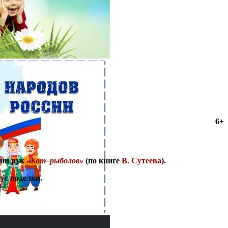
6+
ции рук
«Кот–рыболов»
(по книге
В. Сутеева
).
ус поделки.