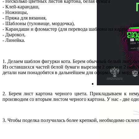
- Несколько цветных листов картона, белая бумага
- Клей-карандаш,
- Ножницы,
- Пряжа для вязания,
- Шаблоны (туловище, мордочка),
- Карандаши и фломастер (для перевода шаблона на картон),
- Дырокол,
- Линейка.
1. Делаем шаблон фигурки кота. Берем обычный белый лист б
Из оставшихся частей белой бумаги вырезаем 2 овала и 2 по
детали нам понадобятся в дальнейшем для оформления мордочк
2. Берем лист картона черного цвета. Прикладываем к нем
производим со вторым листом черного картона. У нас - две од
3. Чтобы поделка получилась более крепкой, необходимо склеи