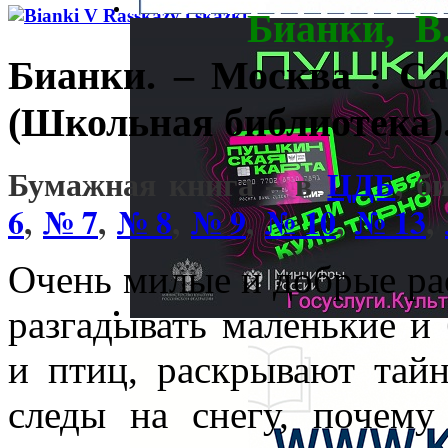
Бианки, В
Бианки. – Москва : Сам
(Школьная библиотека)
Бумажная книга – в
ЦДБ
, б
6
,
№ 7
,
№ 8
,
№ 9
,
№ 10
,
№ 13
,
Очень милые и добрые рас
разгадывать маленькие и
и птиц, раскрывают тайн
следы на снегу, почему