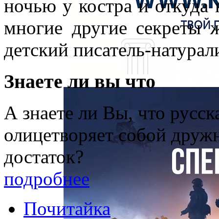
ночью у костра и откуда 
многие другие секреты 
детский писатель-натурал
Знаете ли вы что
А знаете ли Вы, что русс
олицетворяет собой друж
достаток?
подробнее
Почитайка