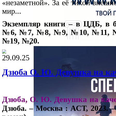
«незаметной». За её тихой внеш
мир...
Экземпляр книги – в ЦДБ, в 
№6, №7, №8, №9, №10, №11, 
№19, №20.
29.09.25
Дзюба О. Ю. Девушка на ка
Дзюба, О. Ю. Девушка на кач
Дзюба. – Москва : АСТ, 2023. –