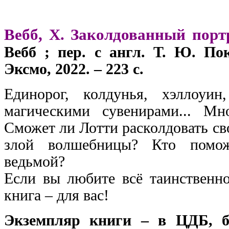
Вебб, Х. Заколдованный порт
Вебб ; пер. с англ. Т. Ю. По
Эксмо, 2022. – 223 с.
Единорог, колдунья, хэллоуи
магическими сувенирами... Мно
Сможет ли Лотти расколдовать св
злой волшебницы? Кто помож
ведьмой?
Если вы любите всё таинственно
книга – для вас!
Экземпляр книги – в ЦДБ, б