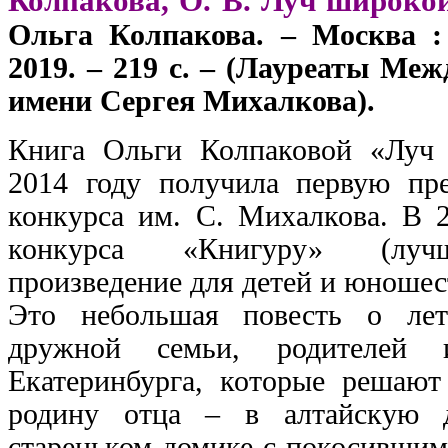
Колпакова, О. В. Луч широко
Ольга Колпакова. – Москва :
2019. – 219 с. – (Лауреаты Ме
имени Сергея Михалкова).
Книга Ольги Колпаковой «Луч
2014 году получила первую п
конкурса им. С. Михалкова. В 
конкурса «Книгуру» (лучш
произведение для детей и юношес
Это небольшая повесть о ле
дружной семьи, родителей
Екатеринбурга, которые решают
родину отца – в алтайскую 
стареньком домике с покосившим