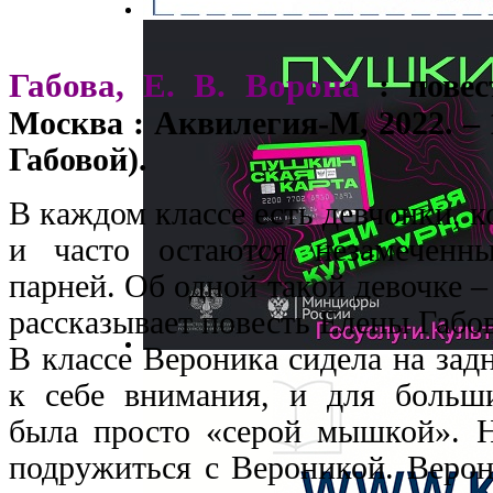
Габова, Е. В. Ворона
: повес
Москва : Аквилегия-М, 2022. – 
Габовой).
В каждом классе есть девчонки, к
и часто остаются незамеченн
парней. Об одной такой девочке 
рассказывает повесть Елены Габо
В классе Вероника сидела на задн
к себе внимания, и для больши
была просто «серой мышкой».
подружиться с Вероникой. Верон