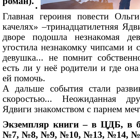
роман).
Главная героиня повести Оль
качелях» –тринадцатилетняя Ядв
дворе подошла незнакомая де
угостила незнакомку чипсами и 
девушка... не помнит собственн
есть ли у неё родители и где он
ей помочь.
А дальше события стали развив
скоростью... Неожиданная др
Ядвиги знакомством с парнем меч
Экземпляр книги – в ЦДБ, в 
№7, №8, №9, №10, №13, №14, №