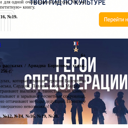
и для одной очень важной миссии. Что же
аппетитную» книгу.
16, №19.
в
6+
 рассказах / Ариадна Борисова ; худож.
256 с.
кулах, которые главная героиня Валентина
Васька, Сардана, Павлик и собака Мальва.
страивают вылазки в таинственный Синий
апывают и зарывают несметные сокровища,
утно оттачивают методы дедукции. Понятное
 совершенно невозможно!
, №12, №14, №16, №19, №20.