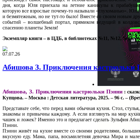
дня, когда Юля приехала на летние каникулы к прабабушк
которую все взрослые почему-то называли «глухоманью». Юля 
и безмятежным, но не тут-то было! Вместе со своим новым д
событий – волшебный портал, прямиком ведущий в колдовс
спасению планеты Земля!
Экземпляр книги – в ЦДБ, в библиотеках №11, №12, №14, №
07.07.26
Абишова З. Приключения кастрюльки 
Абишова, З. Приключения кастрюльки Пэнни
: сказк
Купцова. – Москва : Детская литература, 2025. – 96 с. – (Вре
Представьте себе, что перед вами обычная кухня. Стол, стулья
знакомы и привычны каждому. А если взглянуть на мир кухни 
чашек и ложек? Именно это и предлагает сделать Зульфия Аби
Пэнни.
Пэнни живёт на кухне вместе со своими родителями, больши
вкусную еду. Мама, папа, восьмилетняя девочка Мира и мал