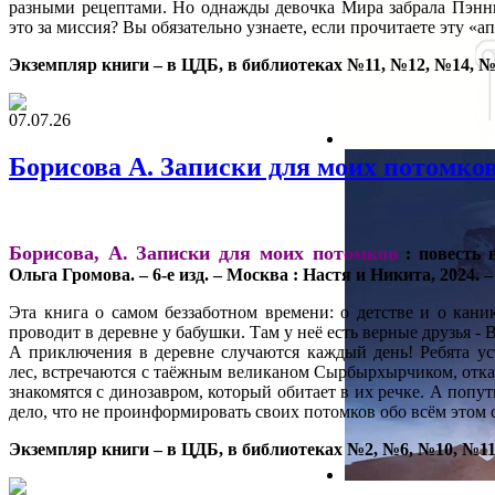
разными рецептами. Но однажды девочка Мира забрала Пэнн
это за миссия? Вы обязательно узнаете, если прочитаете эту «
Экземпляр книги – в ЦДБ, в библиотеках №11, №12, №14, №
07.07.26
Борисова А. Записки для моих потомко
Борисова, А. Записки для моих потомков
: повесть в
Ольга Громова. – 6-е изд. – Москва : Настя и Никита, 2024. – 
Эта книга о самом беззаботном времени: о детстве и о кани
проводит в деревне у бабушки. Там у неё есть верные друзья - 
А приключения в деревне случаются каждый день! Ребята у
лес, встречаются с таёжным великаном Сырбырхырчиком, отк
знакомятся с динозавром, который обитает в их речке. А поп
дело, что не проинформировать своих потомков обо всём этом
Экземпляр книги – в ЦДБ, в библиотеках №2, №6, №10, №11