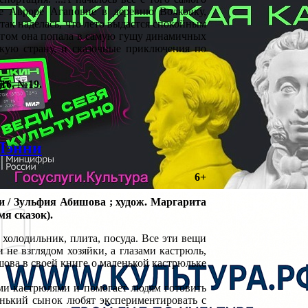
е Авроре Агаповне в деревню Волковку,
так наделась, что лето выдастся спокойным
ругом она попала в самую гущу динамичных
кую страну, и сказочные приключения по
16, №19.
Пэнни
6+
и / Зульфия Абишова ; худож. Маргарита
мя сказок).
, холодильник, плита, посуда. Все эти вещи
не взглядом хозяйки, а глазами кастрюль,
шова в своей книге о маленькой кастрюльке
ми кастрюлями и помогает людям готовить
енький сынок любят экспериментировать с