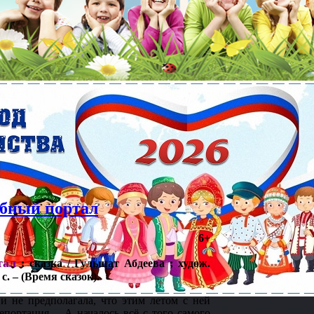
ебный портал
6+
тал
: сказка / Гульшат Абдеева ; худож.
с. – (Время сказок).
и не предполагала, что этим летом с ней
ортация. ...А началось всё с того самого