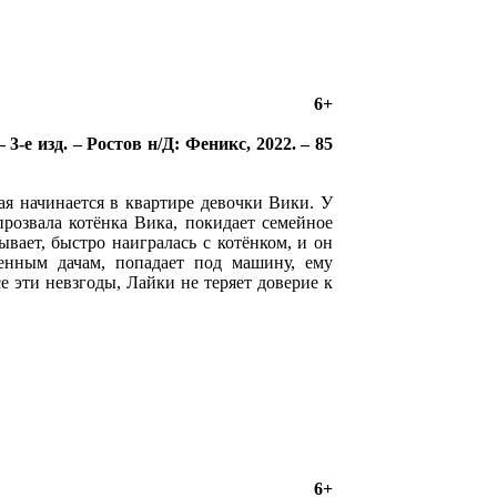
6+
 3-е изд. – Ростов н/Д: Феникс, 2022. – 85
рая начинается в квартире девочки Вики. У
прозвала котёнка Вика, покидает семейное
ывает, быстро наигралась с котёнком, и он
шенным дачам, попадает под машину, ему
е эти невзгоды, Лайки не теряет доверие к
6+