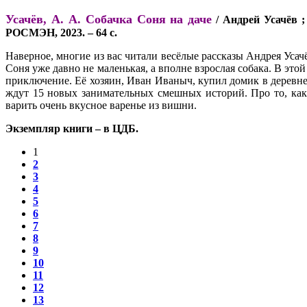
Усачёв, А. А. Собачка Соня на даче
/ Андрей Усачёв ;
РОСМЭН, 2023. – 64 с.
Наверное, многие из вас читали весёлые рассказы Андрея Уса
Соня уже давно не маленькая, а вполне взрослая собака. В это
приключение. Её хозяин, Иван Иваныч, купил домик в деревне, 
ждут 15 новых занимательных смешных историй. Про то, как 
варить очень вкусное варенье из вишни.
Экземпляр книги – в ЦДБ.
1
2
3
4
5
6
7
8
9
10
11
12
13