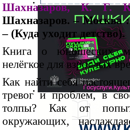
Шахназаров, К. Г. К
Шахназаров. – Москва :
– (Куда уходит детство).
Книга о юношеских ме
нелёгкое для взрослых вр
Как найти себя настоящег
тревог и проблем, в св
толпы? Как от попыт
окружающих, наслаждая