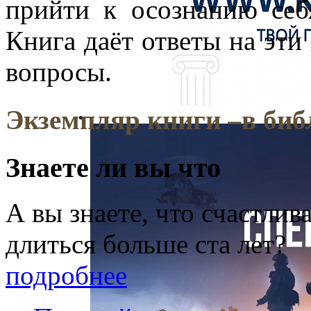
прийти к осознанию себ
Книга даёт ответы на эти
вопросы.
Экземпляр книги –
в би
Знаете ли вы что
А вы знаете, что счастли
длиться больше ста лет?
подробнее