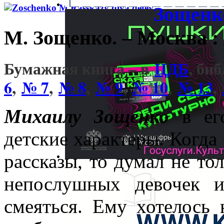
Зощенк
М. Зощенко. – Москва : А
Бумажная книга – в
ЦДБ
, би
6
,
№ 7
,
№ 8
,
№ 9
,
№ 10
,
№ 13
,
Михаилу Зощенко
в ег
детские характеры. Когда
рассказы, то думал не то
непослушных девочек и
смеяться. Ему хотелось