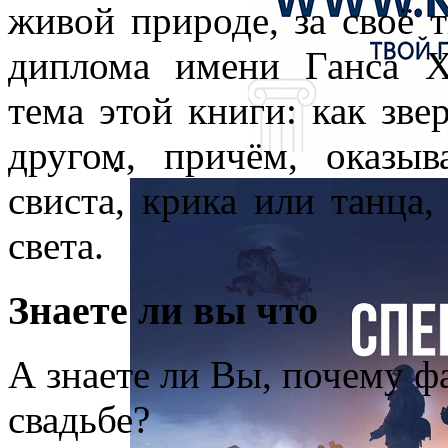
живой природе, за своё 
диплома имени Ганса Х
тема этой книги: как зв
другом, причём, оказы
свиста, крика или танца,
света.
Знаете ли вы что
А знаете ли Вы, почему фа
свадьбе?