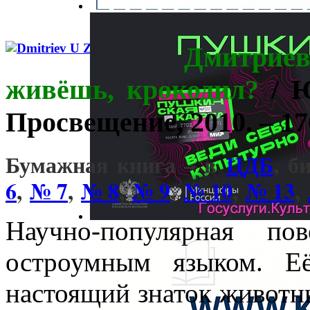
Дмитриев,
живёшь, крокодил?
/ 
Просвещение, 2010. – 176 
Бумажная книга – в
ЦДБ
, б
6
,
№ 7
,
№ 8
,
№ 9
,
№ 10
,
№ 13
,
Научно-популярная по
остроумным языком. 
настоящий знаток животн