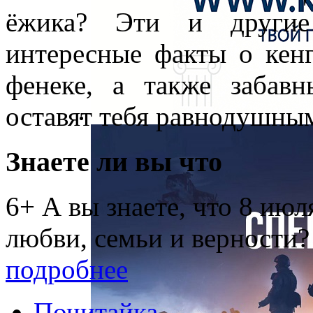
ёжика? Эти и другие 
интересные факты о кенг
фенеке, а также забав
оставят тебя равнодушны
Знаете ли вы что
6+ А вы знаете, что 8 ию
любви, семьи и верности?
подробнее
Почитайка