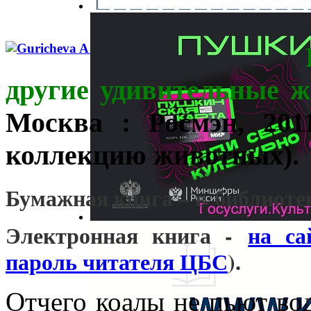
другие удивительные 
Москва : Росмэн, 201
коллекцию животных).
Бумажная книга – в библиот
Электронная книга -
на са
пароль читателя ЦБС
).
Отчего коалы не пьют во