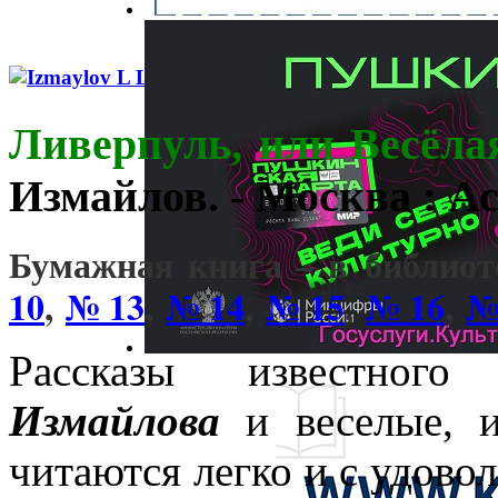
Ливерпуль, или Весёла
Измайлов. - Москва : Аст
Бумажная книга – в библио
10
,
№ 13
,
№ 14
,
№ 15
,
№ 16
,
№
Рассказы известного
Измайлова
и веселые, и
читаются легко и с удовол