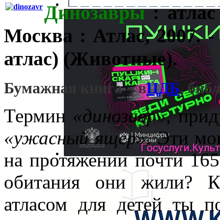
Динозавры
: атлас 
Москва : Атлас, 2007. -
атлас) (Животные).
Бумажная книга – в
ЦДБ
, биб
Термин
«динозавр»
, прид
«ужасный ящер»
. Эти мо
на протяжении почти 165
обитания они жили? К
атласом для детей ты 