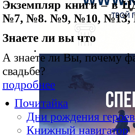
Экземпляр книги – в Ц
№7, №8. №9, №10, №13,
Знаете ли вы что
А знаете ли Вы, почему фа
свадьбе?
подробнее
Почитайка
Дни рождения героев
Книжный навигатор