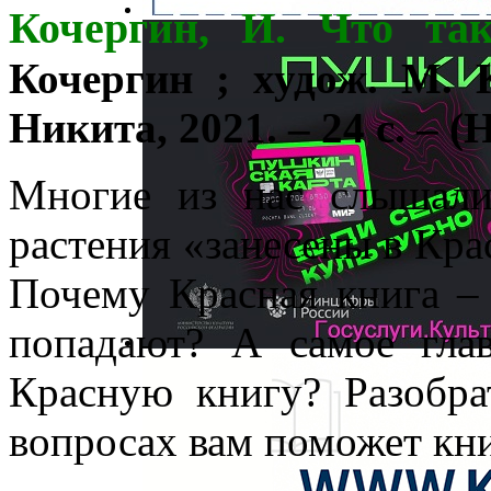
Кочергин, И. Что та
Кочергин ; худож. М. 
Никита, 2021. – 24 с. – (
Многие из нас слышали
растения «занесены в Кра
Почему Красная книга – 
попадают? А самое гла
Красную книгу? Разобра
вопросах вам поможет кни