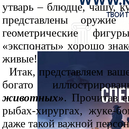
утварь – блюдце, чашу, к
представлены оружие 
геометрические фигу
«экспонаты» хорошо знак
живые!
Итак, представляем ваш
богато иллюстриров
животных»
. Прочитав е
рыбах-хирургах, жуке-бо
даже такой важной персон