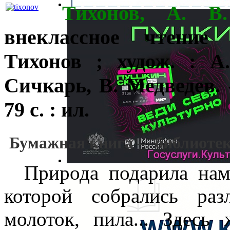
Тихонов, А. В
внеклассное чтение
Тихонов ; худож. : А
Сичкарь, В. Медведев.
79 с. : ил.
Бумажная книга – библиотек
Природа подарила нам 
которой собрались раз
молоток, пила... Здес