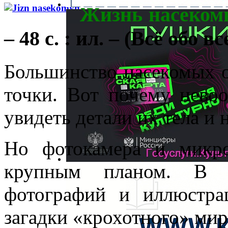
Жизнь насеком
– 48 с. : ил. – (Всё обо вс
Большинство насекомых 
точки. Вот почему нево
увидеть детали их тела и 
Но фотокамера и микро
крупным планом. В к
фотографий и иллюстра
загадки «крохотного» мир