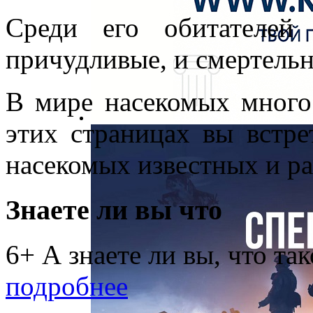
Среди его обитателей
причудливые, и смертельн
В мире насекомых много 
этих страницах вы встр
насекомых известных и ра
Знаете ли вы что
6+ А знаете ли вы, что та
подробнее