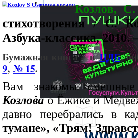
Козлов, С
стихотворения / С. К
Азбука-классика, 2010. – 
Бумажная книга – в
ЦДБ
, б
9
,
№ 15
.
Вам знакомы смешные
Козлова
о Ёжике и Медвеж
давно перебрались в к
тумане», «Трям! Здравст