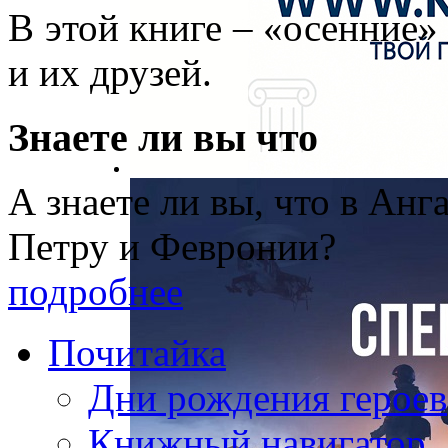
В этой книге – «осенние»
и их друзей.
Знаете ли вы что
А знаете ли вы, что в Анг
Петру и Февронии?
подробнее
Почитайка
Дни рождения героев
Книжный навигатор