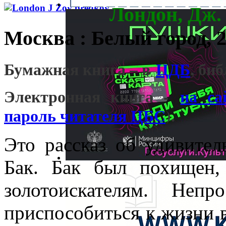
Лондон, Дж.
Москва : Белый город, 20
Бумажная книга – в
ЦДБ
, би
Электронная книга -
на са
пароль читателя ЦБС
).
Это рассказ об удивител
Бак. Бак был похищен,
золотоискателям. Неп
приспособиться к жизни в