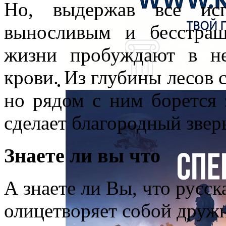
Но, выдержав все исп
выносливым и бесстра
жизни пробуждают в не
крови. Из глубины лесов 
но рядом с ним борется 
сделает благородный звер
Знаете ли вы что
А знаете ли Вы, что русс
олицетворяет собой друж