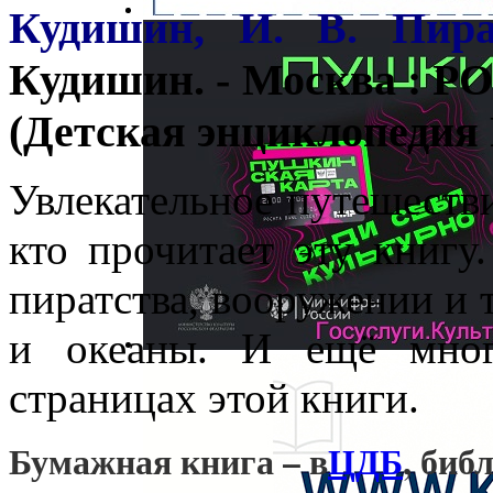
Кудишин, И. В. Пир
Кудишин. - Москва : РО
(Детская энциклопеди
Увлекательное путешестви
кто прочитает эту книгу
пиратства, вооружении и т
и океаны. И ещё мног
страницах этой книги.
Бумажная книга – в
ЦДБ
, биб