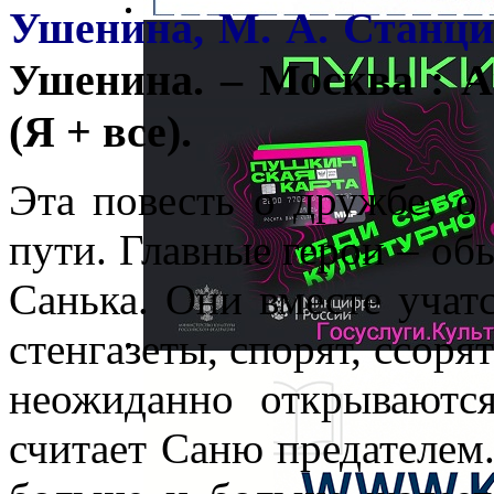
Ушенина, М. А. Станци
Ушенина. – Москва : Ак
(Я + все).
Эта повесть о дружбе, о
пути. Главные герои – о
Санька. Они вместе учатс
стенгазеты, спорят, ссоря
неожиданно открываютс
считает Саню предателем.