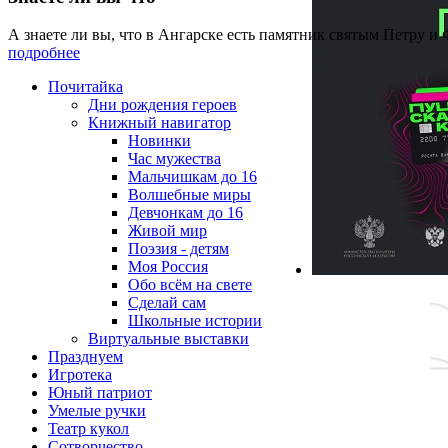
А знаете ли вы, что в Ангарске есть памятник святым Петру и
подробнее
Почитайка
Дни рождения героев
Книжный навигатор
Новинки
Час мужества
Мальчишкам до 16
Волшебные миры
Девчонкам до 16
Живой мир
Поэзия - детям
Моя Россия
Обо всём на свете
Сделай сам
Школьные истории
Виртуальные выставки
Празднуем
Игротека
Юный патриот
Умелые ручки
Театр кукол
Сотворчество