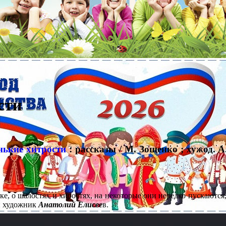
сти
нькие хитрости
: рассказы / М. Зощенко ; хужод. А
, о шалостях и хиростях, на некоторые они нередко пускаются, и
й художник
Анатолий Елисее
в.