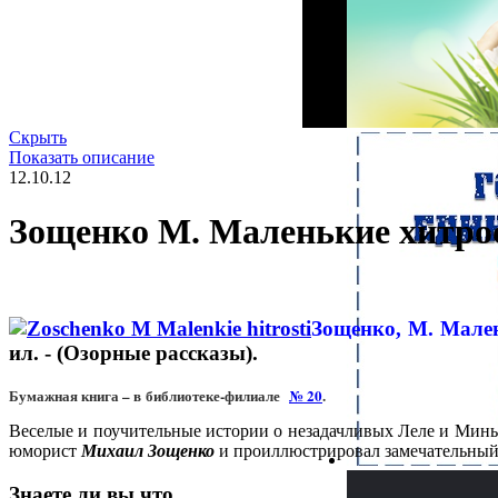
Скрыть
Показать описание
12.10.12
Зощенко М. Маленькие хитро
Зощенко, М. Мале
ил. - (Озорные рассказы).
Бумажная книга – в библиотеке-филиале
№ 20
.
Веселые и поучительные истории о незадачливых Леле и Миньке
юморист
Михаил Зощенко
и проиллюстрировал замечательны
Знаете ли вы что