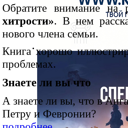
Обратите внимание на 
хитрости»
. В нем расск
нового члена семьи.
Книга хорошо иллюстрир
проблемах.
Знаете ли вы что
А знаете ли вы, что в Анг
Петру и Февронии?
подробнее