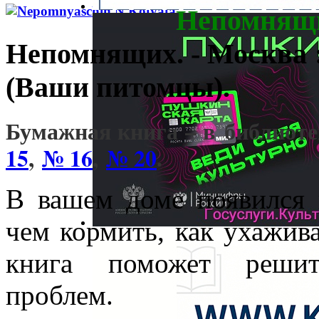
Непомнящ
Непомнящих. - Москва : А
(Ваши питомцы).
Бумажная книга – в библиот
15
,
№ 16
,
№ 20
.
В вашем доме появился 
чем кормить, как ухажива
книга поможет решит
проблем.