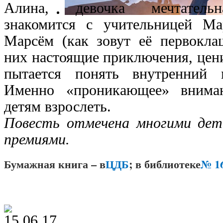
Алина, девочка мечтательна
знакомится с учительницей Ма
Марсём (как зовут её первокла
них настоящие приключения, цени
пытается понять внутренний 
Именно «проникающее» внима
детям взрослеть.
Повесть отмечена многими де
премиями.
Бумажная книга – в
ЦДБ
; в библиотеке
№ 1
15.06.17