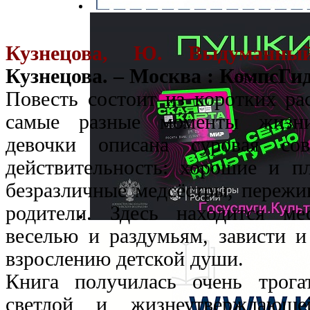
Кузнецова, Ю. Выдуманн
Кузнецова. – Москва : КомпсГид,
Повесть состоит из коротких ра
самые разные моменты жизни
девочки описана суровая сов
действительность: хорошие и п
безразличные медсёстры, пережи
родители. Здесь находится м
веселью и раздумьям, зависти и
взрослению детской души.
Книга получилась очень трога
светлой и жизнеутверждающ