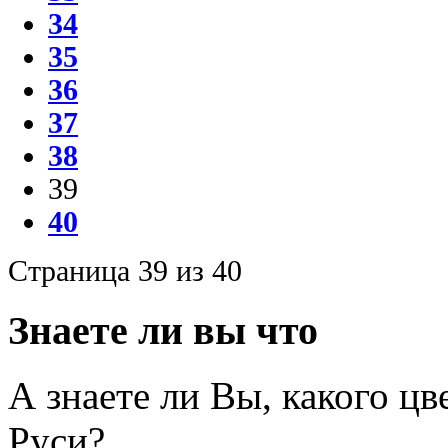
34
35
36
37
38
39
40
Страница 39 из 40
Знаете ли вы что
А знаете ли Вы, какого цв
Руси?