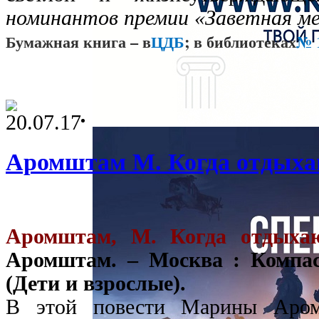
номинантов премии «Заветная м
Бумажная книга – в
ЦДБ
; в библиотеках
№ 1
20.07.17
Аромштам М. Когда отдыха
Аромштам, М. Когда отдыха
Аромштам. – Москва : КомпасГ
(Дети и взрослые).
В этой повести Марины Аром