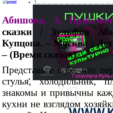
Абишова, З. Приключ
сказки / Зульфия Аб
Купцова. – Москва : Детс
– (Время сказок).
Представьте себе, что пе
стулья, холодильник, 
знакомы и привычны кажд
кухни не взглядом хозяйк