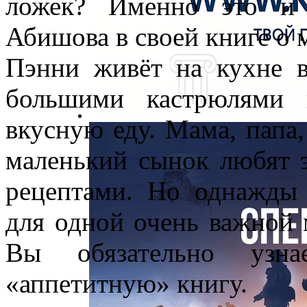
ложек? Именно это и 
Абишова в своей книге о 
Пэнни живёт на кухне в
большими кастрюлями 
вкусную еду. Мама, папа
маленький сынок любят 
рецептами. Но однажды
для одной очень важной 
Вы обязательно узна
«аппетитную» книгу.