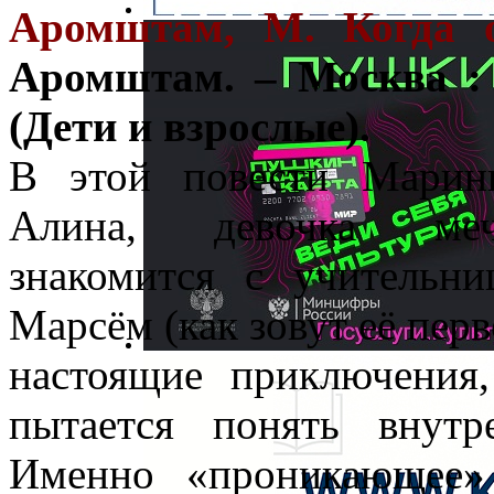
Аромштам, М. Когда 
Аромштам. – Москва : 
(Дети и взрослые).
В этой повести Марин
Алина, девочка мечта
знакомится с учительн
Марсём (как зовут её пер
настоящие приключения,
пытается понять внут
Именно «проникающее»