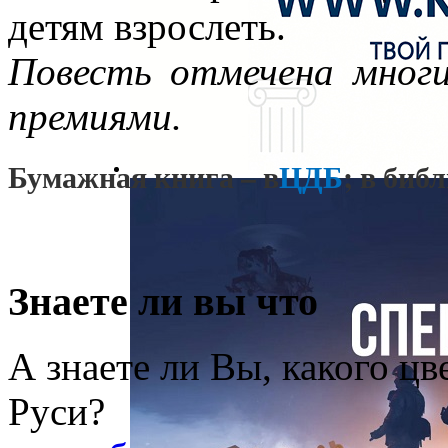
детям взрослеть.
Повесть отмечена мног
премиями.
Бумажная книга – в
ЦДБ
; в биб
Знаете ли вы что
А знаете ли Вы, какого цв
Руси?