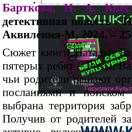
Барткова, Н. А. Квес
детективная повесть / 
Аквиления-М, 2024. – 25
Сюжет книги Натальи Бар
пятерых ребят – Риты, Ва
чьи родители решают орг
посланиями и поиском
выбрана территория забр
Получив от родителей за
активно включаются в