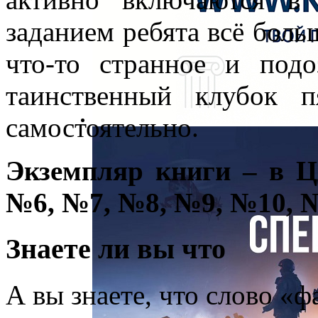
заданием ребята всё боль
что-то странное и подо
таинственный клубок п
самостоятельно.
Экземпляр книги – в 
№6, №7, №8, №9, №10, 
Знаете ли вы что
А вы знаете, что слово «