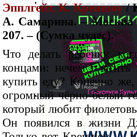
Эпплгейт, К. Креншоу
/ 
А. Самарина. – Москв
207. – (Сумка чудес).
Что делать ребёнку, ко
концами: нечем платить 
купить еду? Конечно же,
огромный чёрно-белый го
который любит фиолетовы
Он появился в жизни Дж
Только вот Креншоу — н