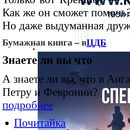
Как же он сможет помочь
Но даже выдуманная друж
Бумажная книга – в
ЦДБ
Знаете ли вы что
А знаете ли вы, что в Анг
Петру и Февронии?
подробнее
Почитайка