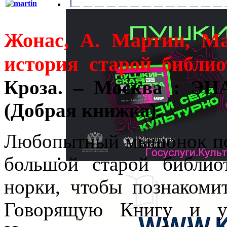
Жонас, А. Мартин, М
история старой библи
Кроза. – Москва : ЭНА
(Добрая книжка).
Любопытный мышонок по
большой старой библи
норки, чтобы познакоми
Говорящую Книгу и уз