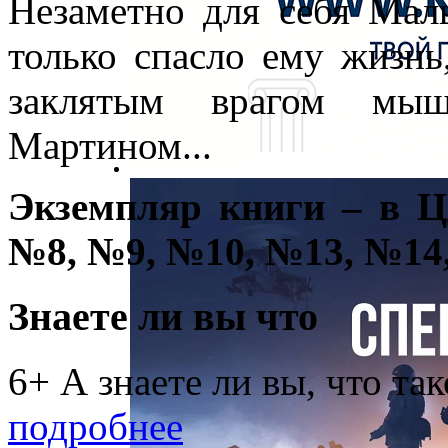
Незаметно для себя Мал
только спасло ему жизнь
заклятым врагом мыш
Мартином...
Экземпляр книги – в 
№8, №9, №10, №13, №14
Знаете ли вы что
6+ А знаете ли вы, что та
подробнее