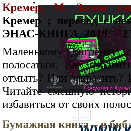
Кремер, М. Зачем тиг
Кремер ; перевод с не
ЭНАС-КНИГА, 2019. – 25
Маленькому тигрёнку 
полосатым. Как избавит
отмыть? Или закрасить? 
Читайте смешную истори
избавиться от своих полос
Бумажная книга –
в биб