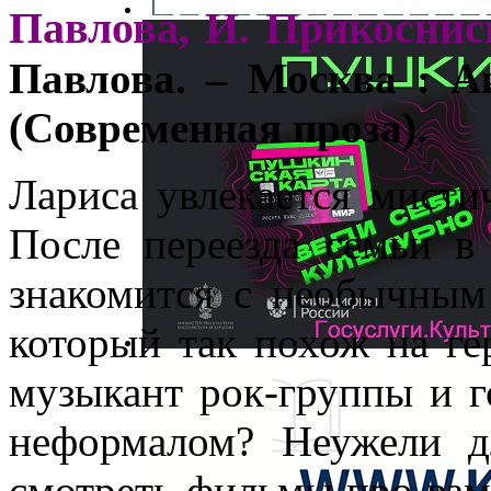
Павлова, И. Прикоснис
Павлова. – Москва : Ак
(Современная проза).
Лариса увлекается мист
После переезда семьи в
знакомится с необычным
который так похож на ге
музыкант рок-группы и г
неформалом? Неужели д
смотреть фильмы про вам