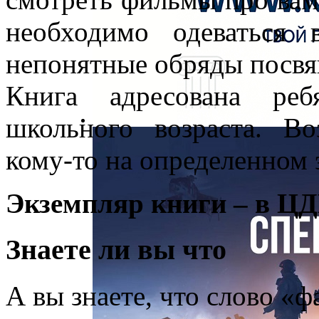
необходимо одеваться
непонятные обряды посв
Книга адресована реб
школьного возраста. В
кому-то на определенном 
Экземпляр книги – в ЦД
Знаете ли вы что
А вы знаете, что слово «