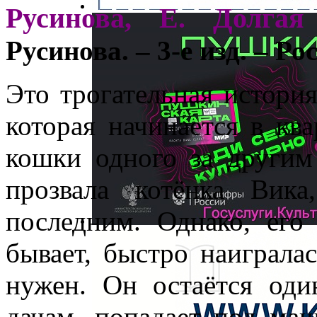
Русинова, Е. Долгая
Русинова. – 3-е изд. – Ро
Это трогательная история
которая начинается в кв
кошки одного за другим 
прозвала котёнка Вика
последним. Однако, его 
бывает, быстро наигралас
нужен. Он остаётся оди
дачам, попадает под ма