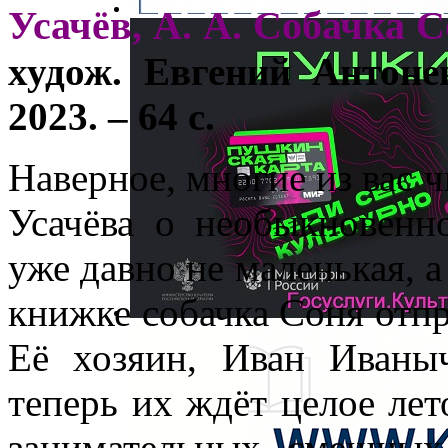
Усачёв, А. А. Собачка С
худож. Евгений Антон
2023. – 64 с.
Наверное, многие из вас 
Усачёва о необыкновенн
уже давно не маленькая, а
книжке собачка Соня отпр
Её хозяин, Иван Иваны
теперь их ждёт целое лет
занимательных смешных