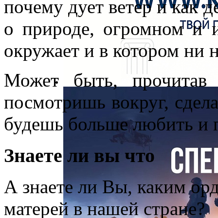
почему дует ветер и как д
о природе, огромном и 
окружает и в котором ни 
Может быть, прочитав 
посмотришь вокруг, сдела
будешь больше любить и 
Знаете ли вы что
А знаете ли Вы, каким о
матерей в нашей стране?