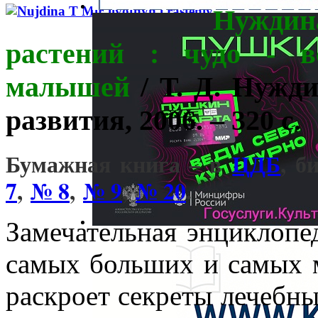
Нужди
растений : чудо - в
малышей
/ Т. Д. Нужди
развития, 2006. – 320 с.
Бумажная книга – в
ЦДБ
, б
7
,
№ 8
,
№ 9
,
№ 20
.
Замечательная энциклоп
самых больших и самых 
раскроет секреты лечебны