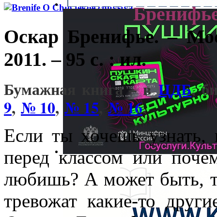
Бренифье
Оскар Бренифье. – Мо
2011. – 95 с. : ил.
Бумажная книга – в
ЦДБ
, б
9
,
№ 10
,
№ 15
,
№ 16
.
Если ты хочешь узнать, 
перед классом или поче
любишь? А может быть, т
тревожат какие-то друг