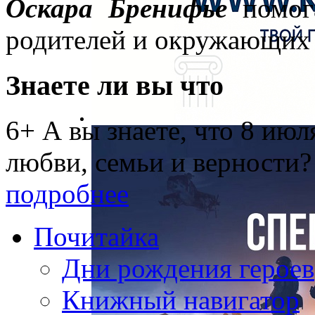
Оскара Бренифье
помога
родителей и окружающих
Знаете ли вы что
6+ А вы знаете, что 8 ию
любви, семьи и верности?
подробнее
Почитайка
Дни рождения героев
Книжный навигатор