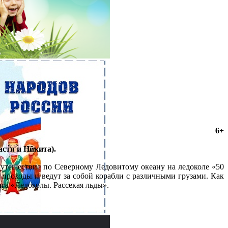
6+
Настя и Никита).
 путешествие по Северному Ледовитому океану на ледоколе «50
проходы и ведут за собой корабли с различными грузами. Как
ига «Ледоколы. Рассекая льды».