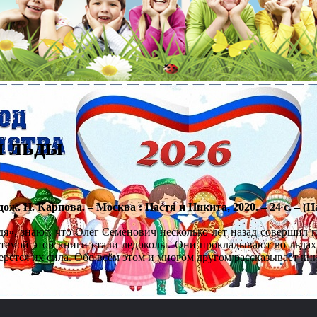
я льды
дож. Н. Карпова. – Москва : Настя и Никита, 2020. – 24 с. – (
едя», знают, что Олег Семёнович несколько лет назад совершил
 темой этой книги стали ледоколы. Они прокладывают во льдах 
ерётся их сила. Обо всём этом и многом другом рассказывает кн