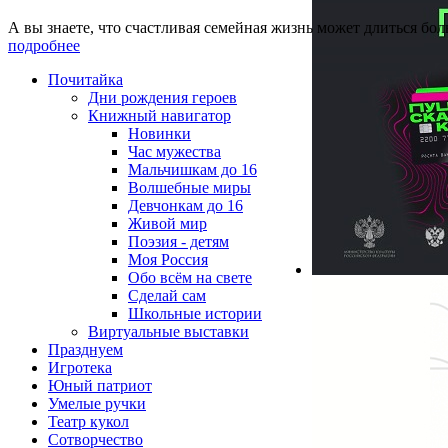
А вы знаете, что счастливая семейная жизнь может длиться бол
подробнее
Почитайка
Дни рождения героев
Книжный навигатор
Новинки
Час мужества
Мальчишкам до 16
Волшебные миры
Девчонкам до 16
Живой мир
Поэзия - детям
Моя Россия
Обо всём на свете
Сделай сам
Школьные истории
Виртуальные выставки
Празднуем
Игротека
Юный патриот
Умелые ручки
Театр кукол
Сотворчество