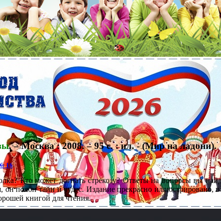
зы
. – Москва : 2008. – 95 с. : ил. - (Мир на ладони).
№ 16
.
олка? Кто может догнать стрекозу? Ответы на вопросы вы найде
 он полон тайн и чудес. Издание прекрасно иллюстрировано, в
орошей книгой для чтения.