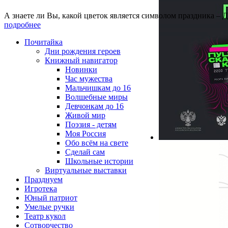
А знаете ли Вы, какой цветок является символом праздника – 
подробнее
Почитайка
Дни рождения героев
Книжный навигатор
Новинки
Час мужества
Мальчишкам до 16
Волшебные миры
Девчонкам до 16
Живой мир
Поэзия - детям
Моя Россия
Обо всём на свете
Сделай сам
Школьные истории
Виртуальные выставки
Празднуем
Игротека
Юный патриот
Умелые ручки
Театр кукол
Сотворчество