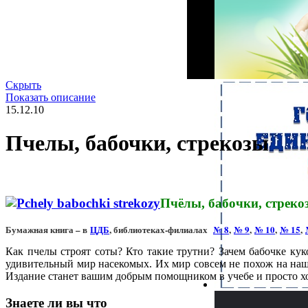
Скрыть
Показать описание
15.12.10
Пчелы, бабочки, стрекозы
Пчёлы, бабочки, стреко
Бумажная книга – в
ЦДБ
, библиотеках-филиалах
№ 8
,
№ 9
,
№ 10
,
№ 15
,
Как пчелы строят соты? Кто такие трутни? Зачем бабочке кук
удивительный мир насекомых. Их мир совсем не похож на наш,
Издание станет вашим добрым помощником в учебе и просто х
Знаете ли вы что