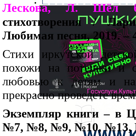
Лескова, Л. Шёл б
стихотворения / Лар
Любимая песня, 2019. – 4
Стихи иркутской детск
похожи на потешки и с
любовью к детям и на
прекрасно проведёте время
Экземпляр книги – в 
№7, №8, №9, №10, №13,