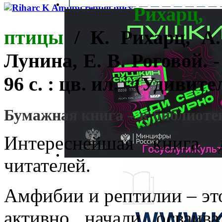
Рихарц,
птицы
/ К. Рихарц, А
Лунина, Е. В. Роговой. 
96 с. : цв. ил. - (Удиви
Бумажная книга – в библиот
Интереснейшая книга 
читателей.
Амфибии и рептилии – эт
активно начали осваив