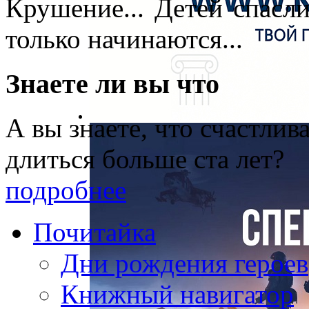
Крушение... Детей спасл
только начинаются...
Знаете ли вы что
А вы знаете, что счастли
длиться больше ста лет?
подробнее
Почитайка
Дни рождения героев
Книжный навигатор