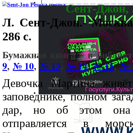
Сент-Джон, 
Л. Сент-Джон.- Москв
286 с.
Бумажная книга – в библио
9
,
№ 10
,
№ 13
,
№ 14
,
№ 15
,
№ 
Девочка Мартина живё
заповеднике, полном заг
дар, но об этом она 
отправляется в морск