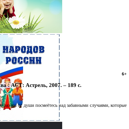
6+
а : АСТ: Астрель, 2007. – 189 с.
т раз вы от души посмеётесь над забавными случаями, которые