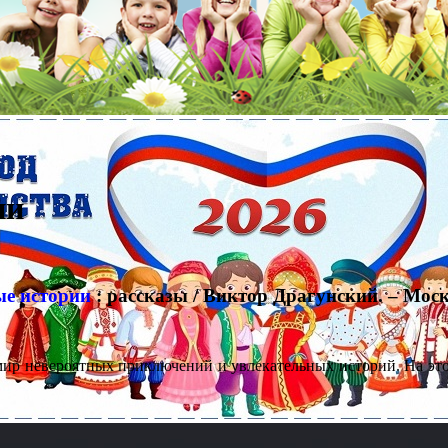
ии
ые истории
: рассказы / Виктор Драгунский. – Москв
мир невероятных приключений и увлекательных историй. На это