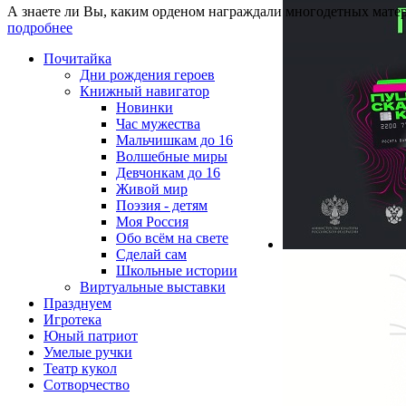
А знаете ли Вы, каким орденом награждали многодетных матер
подробнее
Почитайка
Дни рождения героев
Книжный навигатор
Новинки
Час мужества
Мальчишкам до 16
Волшебные миры
Девчонкам до 16
Живой мир
Поэзия - детям
Моя Россия
Обо всём на свете
Сделай сам
Школьные истории
Виртуальные выставки
Празднуем
Игротека
Юный патриот
Умелые ручки
Театр кукол
Сотворчество