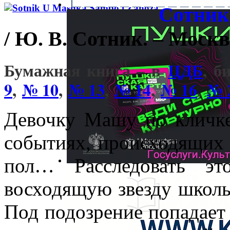
Сотник
/ Ю. В. Сотник. – Москва
Бумажная книга – в
ЦДБ
, б
9
,
№ 10
,
№ 13
,
№ 14
,
№ 16
,
№ 
Девочку Машу по кличк
событиях, происходящих 
пол… Расследовать эт
восходящую звезду школь
Под подозрение попадает