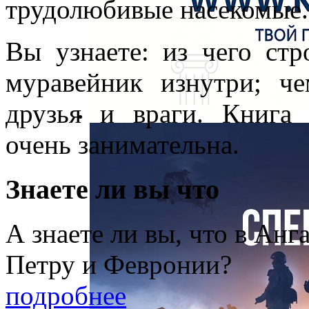
трудолюбивые насекомые.
Вы узнаете: из чего стр
муравейник изнутри; ч
друзья и враги. Книга
очень занимательна.
Знаете ли вы что
А знаете ли вы, что в Анг
Петру и Февронии?
подробнее