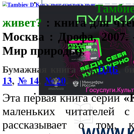
Тамби
живет?
: книга для чте
Москва : Дрофа, 2007. 
Мир природы).
Бумажная книга – в
ЦДБ
, б
13
,
№ 14
,
№ 20
.
Эта первая книга серии
«
маленьких читателей 
рассказывает о том, 