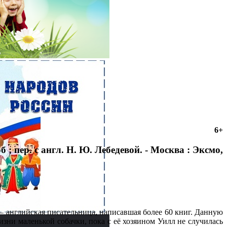
6+
б ; пер. с англ. Н. Ю. Лебедевой. - Москва : Эксмо,
– английская писательница, написавшая более 60 книг. Данную
зни маленькой собачки, пока с её хозяином Уилл не случилась