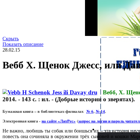
Скрыть
Показать описание
28.02.15
Вебб Х. Щенок Джесс, или Да
Вебб, Х. Щен
2014. - 143 с. : ил. - (Добрые истории о зверятах).
Бумажная книга – в библиотеках-филиалах
№ 6
,
№ 14
.
Электронная книга -
на сайте «ЛитРес»
(
запрос на логин и пароль читате
Не важно, любишь ты собак или боишься их – эта история на
повесть она сочиняла в окружении трёх сыновей и кошки Марб