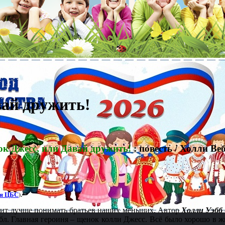
вай дружить!
ок Джесс, или Давай дружить!
: повесть / Холли Веб
ля ЦБС
).
учит лучше понимать братьев наших меньших. Автор
Холли Уэбб
л. Главная героиня – щенок колли Джесс. Всё было хорошо в жи