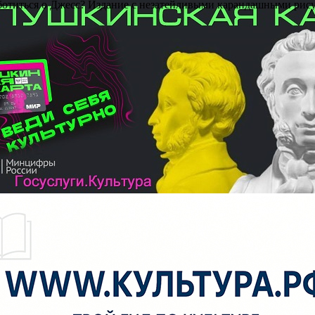
заботиться о Джесс? Издание с незатейливыми карандашными ри