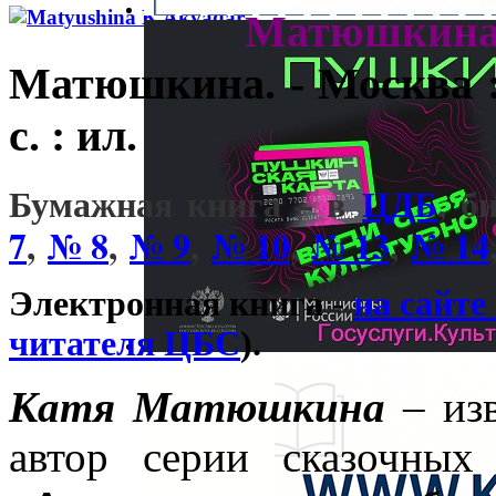
Матюшкин
Матюшкина. - Москва :
с. : ил.
Бумажная книга – в
ЦДБ
, б
7
,
№ 8
,
№ 9
,
№ 10
,
№ 13
,
№ 14
Электронная книга -
на сайте
читателя ЦБС
).
Катя Матюшкина
– изв
автор серии сказочных