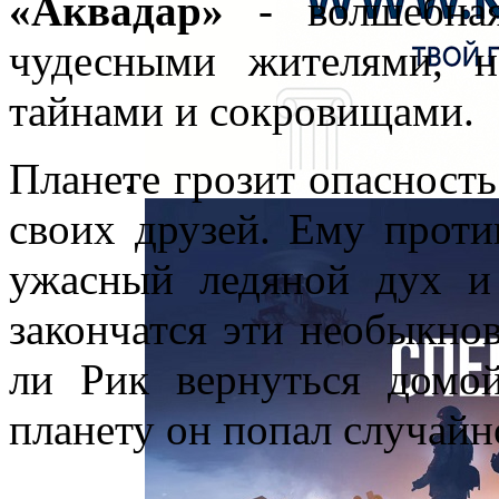
«Аквадар»
- волшебная
чудесными жителями, н
тайнами и сокровищами.
Планете грозит опасность
своих друзей. Ему проти
ужасный ледяной дух и
закончатся эти необыкно
ли Рик вернуться домо
планету он попал случайно