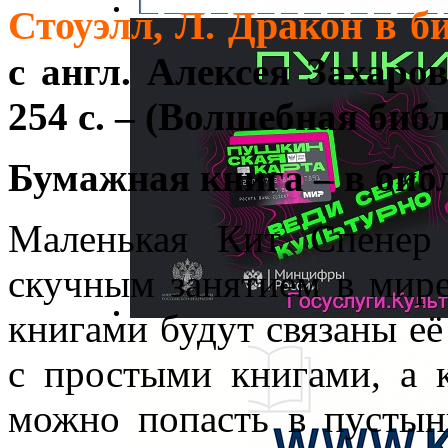
Стоуэлл, Л. Дракон в б
с англ. Алексея Захаров
254 с. – (Волшебная биб
Бумажная книга – в биб
Маленькая Кит Спенер
скучным занятием в мир
книгами будут связаны её
с простыми книгами, а 
можно попасть в пустын