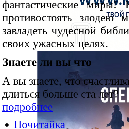
фантастические миры! 
противостоять злодею м
завладеть чудесной библи
своих ужасных целях.
Знаете ли вы что
А вы знаете, что счастли
длиться больше ста лет?
подробнее
Почитайка