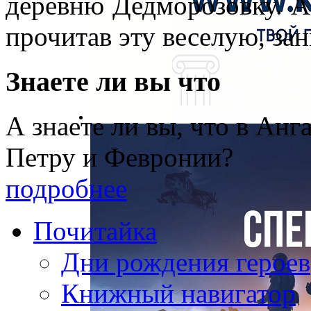
деревню Дедморозовку. А 
прочитав эту веселую, за
Знаете ли вы что
А знаете ли вы, что в Анг
Петру и Февронии?
подробнее
Почитайка
Дни рождения героев
Книжный навигатор