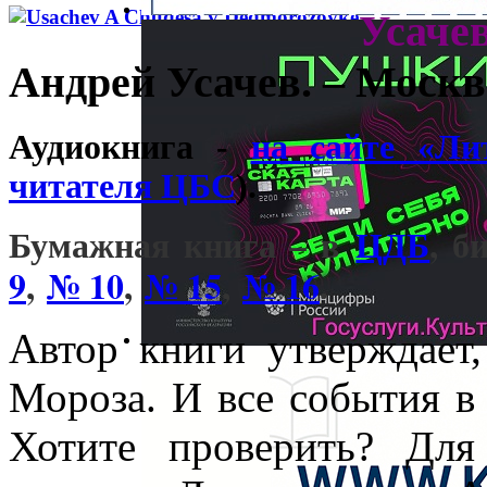
Усачев
Андрей Усачев. – Москва 
Аудиокнига -
на сайте «Ли
читателя ЦБС
).
Бумажная книга – в
ЦДБ
, б
9
,
№ 10
,
№ 15
,
№ 16
.
Автор книги утверждает,
Мороза. И все события в н
Хотите проверить? Для