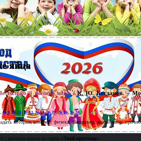
ке яйца
Не только о физике яйца
/ К. Ю. Богданов. – Мос
8
,
№ 9
,
№ 10
,
№ 13
,
№ 14
,
№ 15
,
№ 16
,
№ 20
.
адать которые поможет физика. Например, какой запас прочнос
е с автором книги из серии
«Твой кругозор»
.