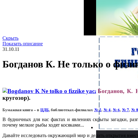
Скрыть
Показать описание
31.10.11
Богданов К. Не только о физи
Богданов, К. 
кругозор).
Бумажная книга – в
ЦДБ
, библиотеках-филиалах
№ 2
,
№ 4
,
№ 6
,
№ 7
,
№ 
В будничных для нас фактах и явлениях скрыты загадки, разг
почему мелкие рыбы ходят косяками...
Давайте исследовать окружающий мир и делать открытия вмест