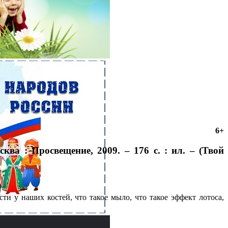
6+
ква : Просвещение, 2009. – 176 с. : ил. – (Твой
ти у наших костей, что такое мыло, что такое эффект лотоса,