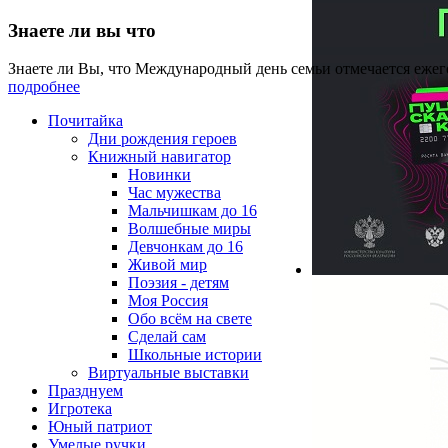
Знаете ли вы что
Знаете ли Вы, что Международный день семьи отмечается ежег
подробнее
Почитайка
Дни рождения героев
Книжный навигатор
Новинки
Час мужества
Мальчишкам до 16
Волшебные миры
Девчонкам до 16
Живой мир
Поэзия - детям
Моя Россия
Обо всём на свете
Сделай сам
Школьные истории
Виртуальные выставки
Празднуем
Игротека
Юный патриот
Умелые ручки