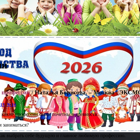
ии
о профессии
/ Наталья Борисова. – Москва : ЭКСМО,
15
,
№ 16
.
, какие профессии были почетны в древности.
м заниматься?
, как выбрать себе будущую и главное любимую профессию.