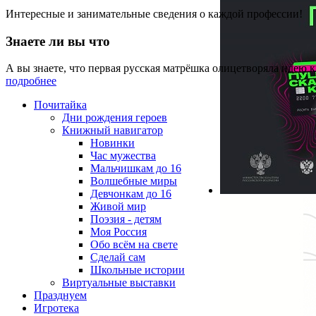
Интересные и занимательные сведения о каждой профессии!
Знаете ли вы что
А вы знаете, что первая русская матрёшка олицетворяла идею 
подробнее
Почитайка
Дни рождения героев
Книжный навигатор
Новинки
Час мужества
Мальчишкам до 16
Волшебные миры
Девчонкам до 16
Живой мир
Поэзия - детям
Моя Россия
Обо всём на свете
Сделай сам
Школьные истории
Виртуальные выставки
Празднуем
Игротека