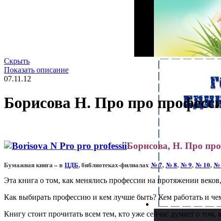
Скрыть
Показать описание
07.11.12
Борисова Н. Про про професс
Борисова, Н. Про пр
Бумажная книга – в
ЦДБ
, библиотеках-филиалах
№ 7
,
№ 8
,
№ 9
,
№ 10
,
№ 
Эта книга о том, как менялись профессии на протяжении веков
Как выбирать профессию и кем лучше быть? Кем работать и че
Книгу стоит прочитать всем тем, кто уже сейчас думает о том